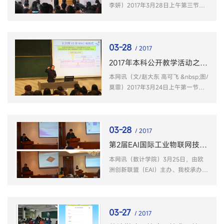
李妍）2017年3月28日上午第三节
课，安徽师范大学本科教学公开课第
二十八讲在花津校区教学楼2030303
开讲，校优秀教学奖二等奖获得者、
03-28
校青年教师教学基本功大赛二等奖获
/ 2017
得者张道祥...
2017年本科公开教学活动之一：许勇教授校级示范观摩课
本网讯（文/赵大东 高可飞 &nbsp;图/
莫霏）2017年3月24日上午第一节
课，安徽师范大学校级本科教学观摩
示范课本学期的第二讲由数计学院许
勇教授在花津校区教学楼2070501录
03-28
播教室进行。
/ 2017
第2届EAI国际工业物联网技术与应用会议成功召开
本网讯（数计学院）3月25日，由欧
洲创新联盟（EAI）主办、我校承办的
2017年第2届国际工业物联网技术与
应用会议在芜湖顺利召开。
03-27
/ 2017