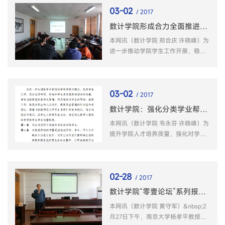
03-02
/ 2017
数计学院形成合力全面推进新学期学生工作
本网讯（数计学院 郑合庆 许晓峰）为
进一步推动学院学生工作开展，稳步
推进学院“教、学、管”一体化建设进
程。
03-02
/ 2017
数计学院：强化分类学业帮扶，构建精准育人体系
本网讯（数计学院 韦永芬 许晓峰）为
提升学院人才培养质量，强化对学业
困难同学的帮扶，不断提升全院学子
学习能力与学习成效。
02-28
/ 2017
数计学院“零壹论坛”系列报告之八十五讲：南京大学杨孝平教授应邀做学术报告
本网讯（数计学院 黄守军）&nbsp;2
月27日下午，南京大学杨孝平教授应