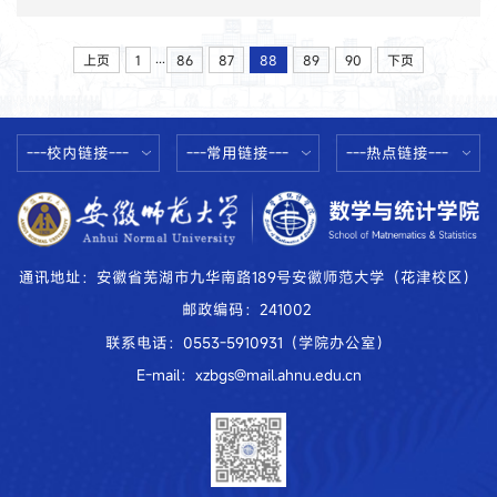
邀作了题为《Some properties of
solutions to a class of sub-elliptic
equations》的报告。
...
上页
1
86
87
88
89
90
下页
---校内链接---
---常用链接---
---热点链接---
通讯地址：安徽省芜湖市九华南路189号安徽师范大学（花津校区）
邮政编码：241002
联系电话：0553-5910931（学院办公室）
E-mail：xzbgs@mail.ahnu.edu.cn