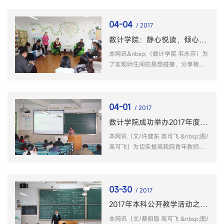
馆体育馆举行，学院乒乓球协会组队
参加了本次比赛。
04-04
/ 2017
数计学院：静心悦读，倾心交流
本网讯&nbsp;（数计学院 韦永芬）为
了实现师生间的思想碰撞，分享榜样
的励志故事，畅谈成长中的青春故
事，在世界读书日来临之际，数计学
院发展辅导站心悦小筑开展“静心悦
04-01
读”系列活动，以分享与聆听来丰富数
/ 2017
计学子的...
数计学院成功举办2017年度青年教师教学基本功大赛
本网讯（文/许建东 高可飞 &nbsp;图/
高可飞）为切实提高我院青年教师的
教学水平，鼓励和引导青年教师积极
投身本科教学，进一步提高学院本科
教学质量，根据《安徽师范大学青年
03-30
教师教学基本功大赛实施办法》和
/ 2017
《关于开...
2017年本科公开教学活动之二：张道祥副教授校级公开课
本网讯（文/费明稳 高可飞 &nbsp;图/