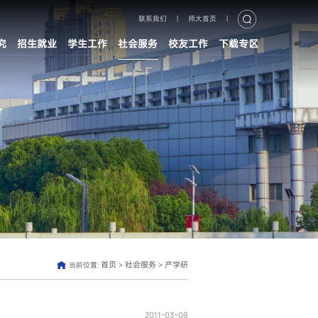
联系我们
|
师大首页
|
究
招生就业
学生工作
社会服务
校友工作
下载专区
首页
社会服务
产学研
当前位置:
>
>
2011-03-08