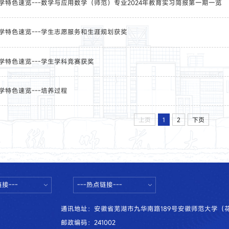
学特色速览---数学与应用数学（师范）专业2024年教育实习简报第一期一览
学特色速览---学生志愿服务和生涯规划获奖
学特色速览---学生学科竞赛获奖
学特色速览---培养过程
上页
1
2
下页
接---
---热点链接---
通讯地址：安徽省芜湖市九华南路189号安徽师范大学（
邮政编码：241002