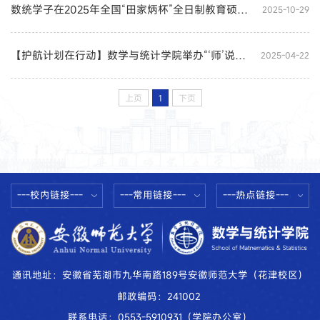
数统学子在2025年全国“田家炳杯”全日制教育硕士教学技能竞赛中获佳绩
2025-10-29
【护航计划在行动】数学与统计学院举办“‘师’说新语”数学专业素养能力提升计划特别活动暨研究生“名师面对面”系列讲座
2025-04-22
上页
1
下页
---校内链接---
---常用链接---
---热点链接---
通讯地址：安徽省芜湖市九华南路189号安徽师范大学（花津校区）
邮政编码：241002
联系电话：0553-5910931（学院办公室）