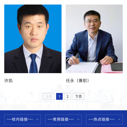
许凯
任永（兼职）
上页
1
2
下页
---校内链接---
---常用链接---
---热点链接---