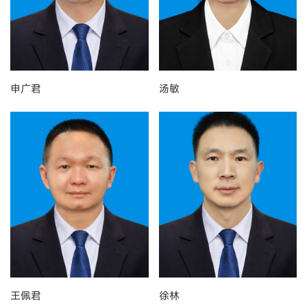
申广君
汤敏
王佩君
徐林