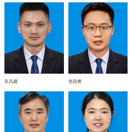
孔凡超
刘吕桥