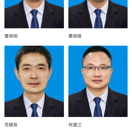
曹明响
费明稳
范锡良
何道江