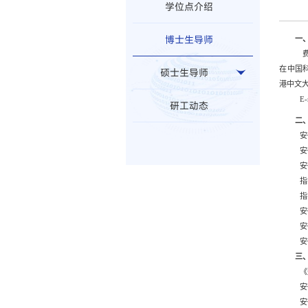
学位点介绍
博士生导师
一
在中国
硕士生导师
港中文
E-
研工动态
二
安
安
安
指
指
安
安
安
三
《
安
安