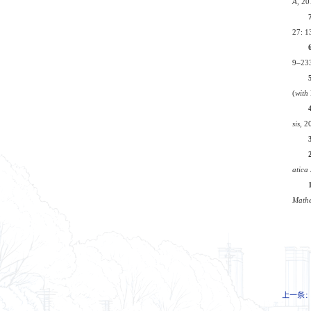
A
, 20
27: 1
9–233
(
with
sis
,
2
atica
Mathe
上一条