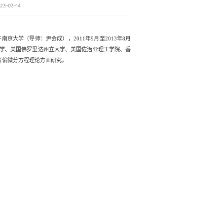
3-03-14
于南京大学（导师：尹会成），
2011
年
9
月至
2013
年
8
月
学、美国佛罗里达州立大学、美国佐治亚理工学院、香
等偏微分方程理论方面研究。