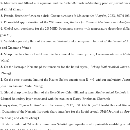
19
.
Matrix-valued
Allen-Cahn equation and the Keller-Rubinstein-Sternberg
problem,
Inventiones
nd
Zhifei
Zhang)
18
.
Prandtl-Batchelor flows on a disk,
Communications in Mathematical Physics
,
2023, 397
:
1103
17
.
Phase-field approximation of the Willmore
flow,
Archive for Rational Mechanics and Analysi
1
6.
Global well-posedness for the 2D MHD-Boussinesq system with temperature-dependent diffu
ghai Yu)
15
.
Vanishing porosity limit of the coupled Stokes-Brinkman
system,
Journal of Mathematical An
iu and Xiaoming Wang)
14
.
Sharp interface limit of a diffuse interface model for tumor growth,
Communications in Math
i Wang)
13
.
On the Isotropic-Nematic phase transition for the liquid crystal,
Peking Mathematical Journa
i Zhang)
1
2
.
On the zero-viscosity limit of the Navier-Stokes equations in R_+^3 without analyticity,
Journ
(
with
Tao Tao and Zhifei Zhang)
11.
Global sharp interface limit of the Hele-Shaw-Cahn-Hilliard system,
Mathematical Methods in 
1
0
.
Initial-boundary
layer associated with the nonlinear Darcy-Brinkman-Oberbeck-
inesq system,
Physica D: Nonlinear Phenomena
, 2017, 338: 42-56. (
with
Daozhi Han and Xiao
9
.
Dynamics of the Nematic-Isotropic sharp interface for the liquid crystal,
SIAM Journal on App
en Zhang and Zhifei Zhang)
8
.
Nodal solution of 2-D critical
nonlinear Schrödinger
equations with potentials vanishing at in