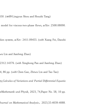
with
650. (
Lingyun Shou and Houzhi Tang)
rd model for viscous two-phase flows, arXiv: 2508.08090.
tokes system, arXiv: 2411.09455. (
with
Xiang Fei, Daozhi
wu Lin and Jianfeng Zhao)
: 2312.14376. (
with
Xinghong Pan and Jianfeng Zhao)
4
,
86
pp. (
with
Chen Gao, Zhiwu Lin and Tao Tao)
ty,
Calculus of Variations and Partial Differential Equatio
e
M
athematik und
P
hysik
,
2023, 74
,
Paper No. 58, 10 pp.
ournal on Mathematical Analysis
，
2023
,
55:4039-4088.