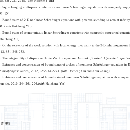
15, 35: 2921-2948. (
with
Huicheng
Yin)
7
.
Sign-changing multi-peak solutions
for nonlinear
Schrödinger
equations with compactly suppo
37–154.
6.
Bound states of 2-D nonlinear Schrödinger equations with potentials tending to zero at infinit
1. (
with
Huicheng
Yin)
5
.
Bound states of asymptotically linear Schrödinger equations with compactly supported potentia
Huicheng
Yin)
4
.
On the existence of the weak solution with local energy inequality to the 3-D inhomogeneous 
013, 85
：
248-252.
3
.
The integrability of dispersive Hunter-Saxton equation,
Journal of Partial Differential Equatio
2.
Existence and concentration of bound states of a class of nonlinear Schrödinger equations in R^2
 Sinica(English Series)
, 2012, 28:2243-2274. (
with
Dacheng
Cui and Jihui
Zhang)
1.
Existence and concentration of bound states of nonlinear Schrödinger equations with compact
matics
, 2010, 244:261-296.(
with
Huicheng
Yin)
：
曹明响