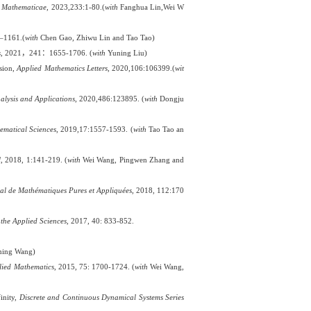
Mathematicae,
2023
,
233:1-80
.(
with
Fanghua
Lin,
Wei
W
–1161.(
with
Chen Gao
,
Zhiwu Lin
and
Tao Tao)
s
, 2021
，
241
：
1655-1706. (
with
Yuning
Liu)
sion,
Applied Mathematics Letters,
2020,106:106399
.(
wit
alysis and Applications
,
2020,486:123895. (
with
Dongju
ematical Sciences
, 2019,17:1557-1593. (
with
Tao Tao an
l
, 2018, 1:141-219. (
with
Wei Wang, Pingwen Zhang and
al de Mathématiques Pures et Appliquées
, 2018, 112:170
the Applied Sciences
, 2017, 40: 833-852.
ming
Wang)
lied Mathematics
, 2015, 75: 1700-1724. (
with
Wei Wang,
finity,
Discrete and Continuous Dynamical Systems Series