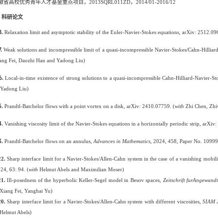
徽省高校优秀青年人才基金重点项目，
2013SQRL011ZD
，
2014/01-2016/12
、科研论文
8.
Relaxation limit and asymptotic stability of the Euler-Navier-Stokes equations, arXiv: 2512.09
.
Weak solutions and incompressible limit of a quasi-incompressible Navier-Stokes/Cahn-Hillia
ng Fei, Daozhi Han and Yadong Liu)
6.
Local-in-time existence of strong solutions to a quasi-incompressible Cahn-Hilliard-Navier-S
 Yadong Liu)
.
Prandtl-Batchelor flows with a point vortex on a disk, arXiv: 2410.07759. (
with
Zhi Chen, Zhi
4.
Vanishing viscosity limit of the Navier-Stokes equations in a horizontally periodic strip, arXiv
3.
Prandtl-Batchelor flows on an annulus,
Advances in Mathematics
,
202
4
,
458
,
Paper No.
10999
22.
Sharp interface limit for a Navier-Stokes/Allen-Cahn system in the case of a vanishing mobili
024, 63: 94. (
with
Helmut Abels and Maximilian Moser)
21.
Ill-posedness of the hyperbolic Keller-Segel model in Besov
spaces,
Zeitschrift fur
A
n
gewandt
Xiang Fei, Yanghai Yu
)
2
0
.
Sharp interface limit for a Navier-Stokes/Allen-Cahn system with different viscosities,
SIAM J
Helmut Abels)