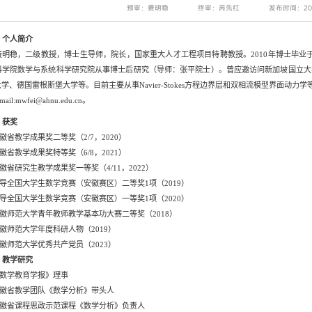
预审：费明稳
终审：芮先红
发布时间：202
、个人简介
费明稳，二级教授，博士生导师，院长，国家重大人才工程项目特聘教授。
2010
年博士毕业
科学院数学与系统科学研究院从事博士后研究（导师：张平院士）。曾应邀访问新加坡国立大
大学、德国雷根斯堡大学等。目前主要从事
Navier-Stokes
方程边界层和双相流模型界面动力学
mail:mwfei@ahnu.edu.cn
。
、获奖
徽省教学成果奖二等奖
（
2/7
，
2020
）
徽省教学成果奖特等奖
（
6/8
，
2021
）
徽省研究生教学成果奖一等奖
（
4/11
，
2022
）
导全国大学生数学竞赛（安徽赛区）二等奖
1
项
（
2019
）
导全国大学生数学竞赛（安徽赛区）一等奖
1
项
（
2020
）
徽师范大学青年教师教学基本功大赛二等奖
（
2018
）
徽师范大学年度科研人物
（
2019
）
徽师范大学优秀共产党员（2023）
、教学研究
数学教育学报》理事
徽省教学团队《数学分析》带头人
徽省课程思政示范课程《数学分析》负责人