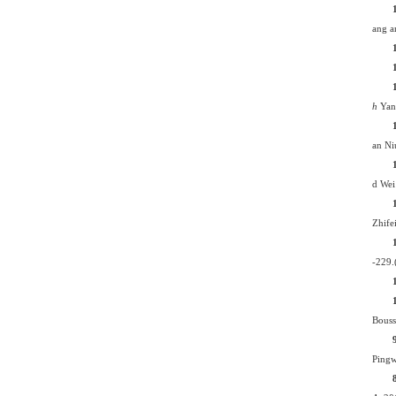
ang
a
h
Yan
an N
d We
Zhife
-229.
Bouss
Pingw