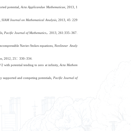
rted potential,
Acta Applicandae Mathematicae
, 2013, 1
y,
SIAM Journal on Mathematical Analysis
,
2013, 45: 229
ls,
Pacific Journal of Mathematics
，
2013, 261:335–367.
incompressible Navier-Stokes equations,
Nonlinear Analy
ns
, 2012, 25
：
330–334.
 with potential tending to zero at infinity,
Acta Mathem
ly supported and competing potentials,
Pacific Journal of