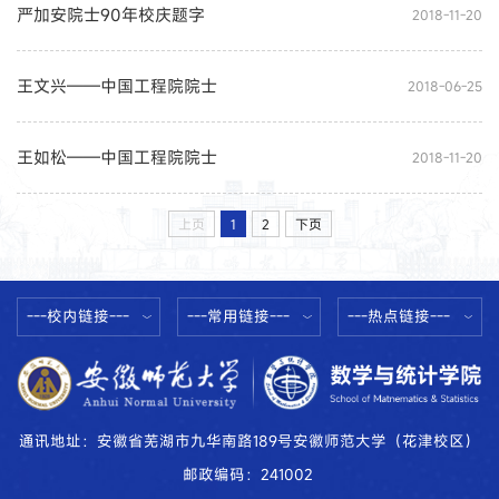
严加安院士90年校庆题字
2018-11-20
王文兴——中国工程院院士
2018-06-25
王如松——中国工程院院士
2018-11-20
上页
1
2
下页
---校内链接---
---常用链接---
---热点链接---
通讯地址：安徽省芜湖市九华南路189号安徽师范大学（花津校区）
邮政编码：241002