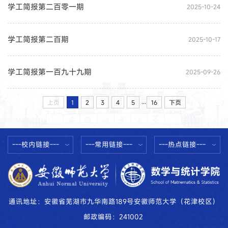
学工简报第二百零一期
2025-10-24
学工简报第二百期
2025-10-17
学工简报第一百九十九期
2025-09-26
...
上页
1
2
3
4
5
16
下页
---校内链接---
---常用链接---
---热点链接---
通讯地址：安徽省芜湖市九华南路189号安徽师范大学（花津校区）
邮政编码：241002