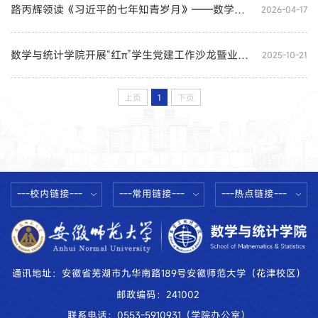
路丙辉领读《习近平的七年知青岁月》——数学与统计学院“初心讲坛”首期开讲
2026-04-17
数学与统计学院开展“红π”学生党建工作沙龙暨业务培训
2025-10-21
上页
1
下页
---校内链接---
---常用链接---
---热点链接---
通讯地址：安徽省芜湖市九华南路189号安徽师范大学（花津校区）
邮政编码：241002
联系电话：0553-5910931（学院办公室）