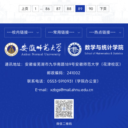
...
上页
1
86
87
88
89
90
下页
---校内链接---
---常用链接---
---热点链接---
通讯地址：安徽省芜湖市九华南路189号安徽师范大学（花津校区）
邮政编码：241002
联系电话：0553-5910931（学院办公室）
E-mail：xzbgs@mail.ahnu.edu.cn
微信二维码