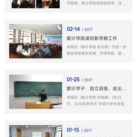
节期间，数计学院领导陈树贤、任
永、罗永龙、储倩、喻娜、汤敏走访
慰问了刘寿喜、张中英、王子良、王
慕三、梁德培、郑可林等7位教师，并
02-14
代表学院向离退休教师送去新春的祝
/ 2017
福。
数计学院谋划新学期工作
本网讯（数计学院 刘玉艳）为进一步
推进学院事业发展，开学伊始，数计
学院全面谋划新学期工作。
01-25
/ 2017
数计学子：自立自强，走出属于自己的路！
本网讯（数计学院 许晓峰）1月23
日，2016年度寻访“中国大学生自强之
星”活动结果揭晓，我校数计学院2011
级数学与应用专业校友谷乐同学和
2014级数学与应用数学专业汪健同
01-15
学，以其奋发图强、自立自强的感人
/ 2017
故事从全国...