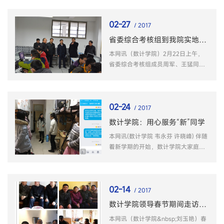
日下午，学院工会在南校区学院五楼
会议室召开了新学期院工会工作会
02-27
议。
/ 2017
省委综合考核组到我院实地考察调研
本网讯（数计学院）2月22日上午，
省委综合考核组成员周军、王猛同志
在学校副校长王绍武、资产管理处处
长袁兴龙的陪同下，调研考察学院建
设情况，实地走访学院实验实训中
02-24
心。
/ 2017
数计学院：用心服务“新”同学
本网讯(数计学院 韦永芬 许晓峰) 伴随
着新学期的开始，数计学院大家庭又
迎来了一批新同学，他们就是2016级
转专业同学。
02-14
/ 2017
数计学院领导春节期间走访慰问离退休教师
本网讯（数计学院&nbsp;刘玉艳）春