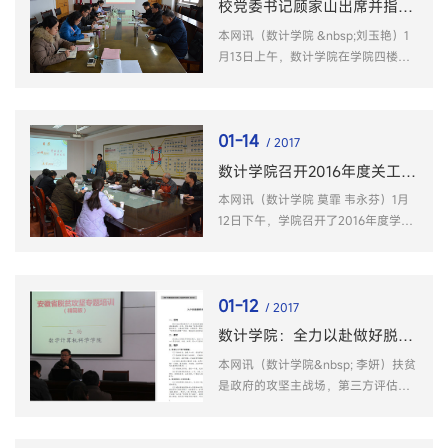
校党委书记顾家山出席并指导数计学院2016年度民主生活会
本网讯（数计学院 &nbsp;刘玉艳）1
月13日上午，数计学院在学院四楼会
议室召开2016年度领导干部民主生活
会。
01-14
/ 2017
数计学院召开2016年度关工委、退教协、退休支委成员座谈会
本网讯（数计学院 莫霏 韦永芬）1月
12日下午，学院召开了2016年度学院
关工委、退教协、退休支委成员座谈
会。
01-12
/ 2017
数计学院：全力以赴做好脱贫攻坚第三方监测评估工作
本网讯（数计学院&nbsp; 李妍）扶贫
是政府的攻坚主战场，第三方评估则
是实施精准扶贫的“指挥棒”。