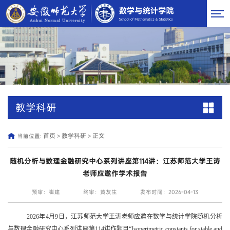
教学科研
首页
教学科研
正文
当前位置:
>
>
随机分析与数理金融研究中心系列讲座第114讲：江苏师范大学王涛
老师应邀作学术报告
预审：崔建
终审：黄友生
发布时间：2026-04-13
2026
年
4
月
9
日，江苏师范大学王涛老师应邀在数学与统计学院随机分析
与数理金融研究中心系列讲座第
114
讲作题目
“Isoperimetric constants for stable and