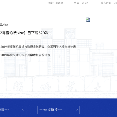
预审：费明稳
终审：芮先红
发布时间：202
.xlsx
【
2零壹论坛.xlsx
】已下载
320
次
：
2019年度随机分析与数理金融研究中心系列学术报告统计表
：
2019年度文津论坛系列学术报告统计表
接---
---热点链接---