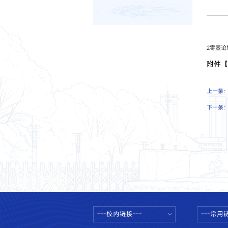
2零壹论坛
附件
上一条
下一条
---校内链接---
---常用链