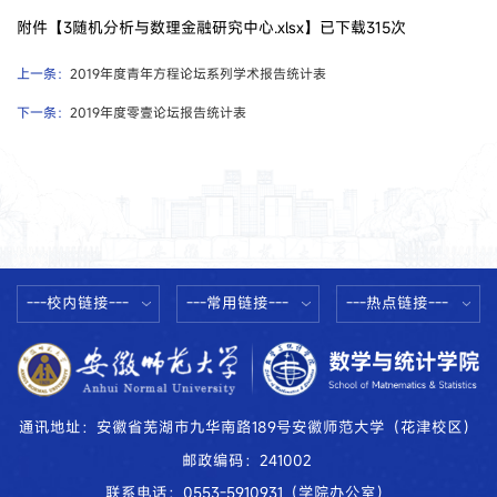
附件【
3随机分析与数理金融研究中心.xlsx
】已下载
315
次
上一条：
2019年度青年方程论坛系列学术报告统计表
下一条：
2019年度零壹论坛报告统计表
---校内链接---
---常用链接---
---热点链接---
通讯地址：安徽省芜湖市九华南路189号安徽师范大学（花津校区）
邮政编码：241002
联系电话：0553-5910931（学院办公室）