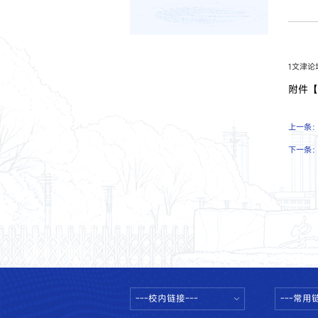
1文津论坛
附件
上一条
下一条
---校内链接---
---常用链