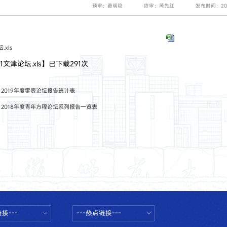
预审：费明稳
终审：芮先红
发布时间：202
.xls
【
1文津论坛.xls
】已下载
291
次
：
2019年度零壹论坛报告统计表
：
2018年度青年方程论坛系列报告一览表
接---
---热点链接---