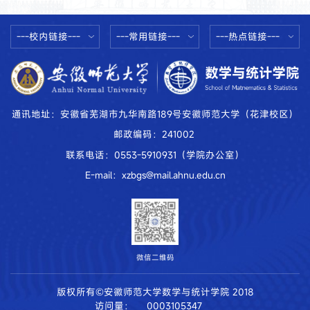
副书记芮先红、团委书记江锐、团委
副书记潘楠楠，辅导员毕昌喜、陈孟
奇、陈华玥、朱荣祥及各年级学生代
---校内链接---
---常用链接---
---热点链接---
表共...
通讯地址：安徽省芜湖市九华南路189号安徽师范大学（花津校区）
邮政编码：241002
联系电话：0553-5910931（学院办公室）
E-mail：xzbgs@mail.ahnu.edu.cn
微信二维码
版权所有©安徽师范大学数学与统计学院 2018
访问量：
0003105347