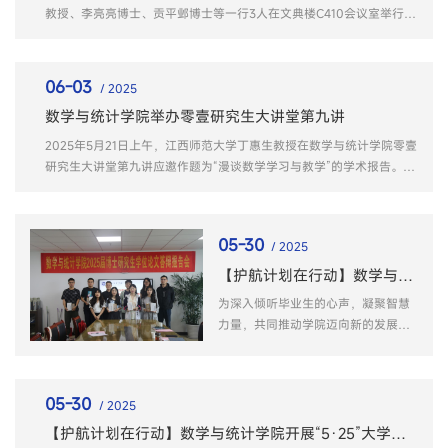
黄友生领学了《习近平总书记关于党
教授、李亮亮博士、贡平邺博士等一行3人在文典楼C410会议室举行调
的建设的重...
研座谈会。座谈会由数学与统计学院院长汤敏教授主持，基础数学系主
任崔建、统计系主任曹明响、高等数学教学部主任郭明乐以及教师徐林
等参加了交流座谈。 卓泽朋表示，希望以此次交流为契机，...
06-03
/ 2025
数学与统计学院举办零壹研究生大讲堂第九讲
2025年5月21日上午，江西师范大学丁惠生教授在数学与统计学院零壹
研究生大讲堂第九讲应邀作题为“漫谈数学学习与教学”的学术报告。报
告会由学院副院长费明稳教授主持，学院数学专业、统计学专业和学科
教学方向研究生代表参加了本次报告会。在报告会上，丁惠生为在场师
生带来了一场关于数学教育的深刻思考。报告会开始，...
05-30
/ 2025
【护航计划在行动】数学与统计学院举办2025届毕业生团学骨干座谈会暨“我为母校发展献策”“我为学弟学妹护航”活动
为深入倾听毕业生的心声，凝聚智慧
力量，共同推动学院迈向新的发展阶
段，5月26日下午14时30分，数学与
统计学院在文典楼C410会议室成功举
办2025届毕业生团学骨干座谈会暨
05-30
/ 2025
“我为母校发展献策”“我为学弟学妹护
航”活动。院党委副书记芮先红、团委
【护航计划在行动】数学与统计学院开展“5·25”大学生心理健康月系列活动