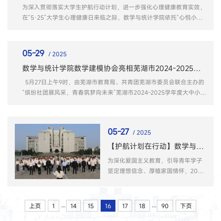
书记江锐、团委副书记潘楠楠出席活
为深入贯彻落实大学生护航行动计划，进一步强化心理健康教育实效，
动，2025届毕业生团学骨干代表、第
在“5·25”大学生心理健康日来临之际，数学与统计学院依托“心悦小筑”
八届团...
发展辅导站，精心策划并组织开展了形式多样、内容丰富的心理健康教
育活动，旨在引导学生关注自我心理成长，提升心理调适能力，营造积
极向上的校园氛围。心灵成长，培育精神防护林。...
05-29
/ 2025
数学与统计学院数学建模协会亮相芜湖市2024-2025学年度大中小学生社团展演
5月27日上午9时，由芜湖市教育局、共青团芜湖市委员会联合主办的
“缤纷社团展风采，青春筑梦向未来”芜湖市2024-2025学年度大中小学
生社团展演活动在芜湖职业技术学院隆重启幕。来自芜湖市高校和中小
学的近百个优秀社团齐聚一堂，共同呈现了一场多元文化与青春活力的
盛会，安徽师范大学数学建模协会作为高校特色社团代...
05-27
/ 2025
【护航计划在行动】数学与统计学院举行“国旗下的思政课”主题校园升国旗活动
为深化爱国主义教育，引导青年学子
坚定理想信念、厚植家国情怀，2025
年5月26日早晨7时，数学与统计学院
在敬文图书馆东侧广场隆重举行“国旗
下的思政课”主题校园升国旗活动。数
...
...
上页
1
14
15
16
17
18
90
下页
学与统计学院党委书记黄友生、党委