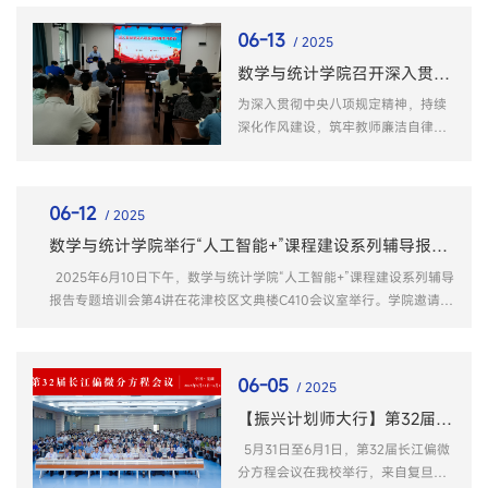
陈孟奇主持。会上，曹明响介绍专业实习的目的和意义，明确实...
06-13
/ 2025
数学与统计学院召开深入贯彻中央八项规定精神学习教育专题学习会
为深入贯彻中央八项规定精神，持续
深化作风建设，筑牢教师廉洁自律思
想防线，6月11日下午，学院在C108
报告厅召开全体教职工大会。会议集
体学习了《习近平总书记在河南考察
06-12
/ 2025
时的重要讲话》《习近平总书记致复
旦大学建校120周年的贺信》以及《习
数学与统计学院举行“人工智能+”课程建设系列辅导报告 专题培训会第4讲
近平总书记对精神文明建设工作作出
2025年6月10日下午，数学与统计学院“人工智能+”课程建设系列辅导
的重要指示精神》。全体教职工参加
报告专题培训会第4讲在花津校区文典楼C410会议室举行。学院邀请到
会议。院...
浙江师范大学中青年学科带头人、浙江师范大学教师教育学院李欣教授
作题为“高校教创赛备赛的底层逻辑与核心理念解读”的专题报告。报告
会由院长汤敏主持，各系部主任、专业负责人、专业...
06-05
/ 2025
【振兴计划师大行】第32届长江偏微分方程会议在我校举行
5月31日至6月1日，第32届长江偏微
分方程会议在我校举行，来自复旦大