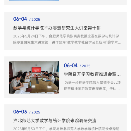
学、南开大学、上海交通大学、南京
大学、中国科学技术大学、武汉大学
等83所高校、科研院所的331余位偏
06-04
/ 2025
微分方程领域的专家学者、青年博士
参会，论坛由数学与统计学院承办。
数学与统计学院举办零壹研究生大讲堂第十讲
安徽师范大学党委常委、副校长高
2025年5月24日下午，合肥师范学院张晓贵教授应邀在数学与统计学
峰，数学与统计学院院长汤敏出席开
院零壹研究生大讲堂第十讲作题为“数学教学社会学及其应用”的学术报
幕式并讲话...
告。报告会由学院学科教学（数学）专业学位点负责人董建功教授主
持，学科教学（数学）专业全体导师和和研究生代表参加了报告会。张
晓贵在报告中系统阐述了数学教学社会学的理论基础和研究...
06-04
/ 2025
学院召开学习教育推进会暨校第十二次党代会精神传达学习会
为进一步推进学院深入贯彻中央八项
规定精神学习教育走深走实，传达校
第十二次党代会精神，凝聚共识，推
动学院高质量发展。6月3日下午，学
院党委在C410会议室召开专题会议。
06-03
/ 2025
院党委委员、各党支部书记参加会
议，学院党委书记黄友生主持会
淮北师范大学数学与统计学院来院调研交流
议。 会议严格落实“第一议题”制度。
2025年5月30日下午，学院与淮北师范大学数学与统计院院长卓泽朋