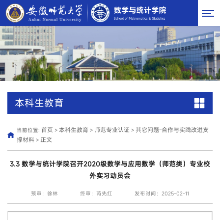
本科生教育
首页
本科生教育
师范专业认证
其它问题-合作与实践改进支
当前位置:
>
>
>
撑材料
正文
>
3.3 数学与统计学院召开2020级数学与应用数学（师范类）专业校
外实习动员会
预审：徐林
终审：芮先红
发布时间：2025-02-11