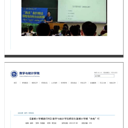
第 1 页
第 2 页
第 3 页