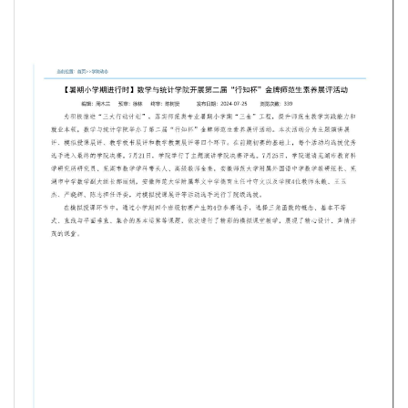
第 3 页
第 4 页