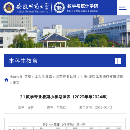
本科生教育
首页
本科生教育
师范专业认证
主线-课程体系修订支撑证据
当前位置:
>
>
>
正文
>
2.1 数学专业暑期小学期课表（2023年与2024年）
预审：徐林
终审：芮先红
发布时间：2025-02-12