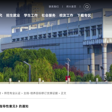
联系我们
|
师大首页
|
究
招生就业
学生工作
社会服务
校友工作
下载专区
育
师范专业认证
主线-培养目标修订支撑证据
正文
>
>
>
订指导性意见》的通知