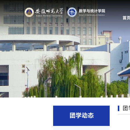
首
团
团学动态