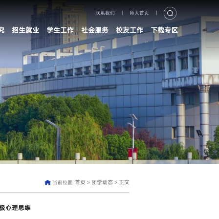
联系我们
|
师大首页
|
究
招生就业
学生工作
社会服务
校友工作
下载专区
首页
团学动态
正文
当前位置:
>
>
极心理思维