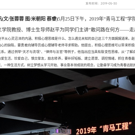
发布时间：2019-05-30
讯
(文/张蓉蓉 图/米朝阳 蔡睿)
5月25日下午，2019年“青马工程
义学院教授、博士生导师赵平为同学们主讲“敢问路在何方——走
平从心灵沼泽的内涵、积极心理思维是什么、怎么遇见未知的自己这三个方面娓娓道来。赵
内心的缺陷，要勇敢向辅导员或心理辅导老师寻求帮助。他提出，积极心理思维可以带来积极
关系。通过例举“天才与流氓”、“律师与法官”等例子，他指出应当具有裂变性思维，从“了解
热爱生活，珍爱自己，慎交挚友，励志修养，要补好短板、建立愿景、调控情绪，抓住青春最
求、一种生活方式，树立梦想从学习开始、事业靠本领成就的观念，让勤奋学习成为青春远航