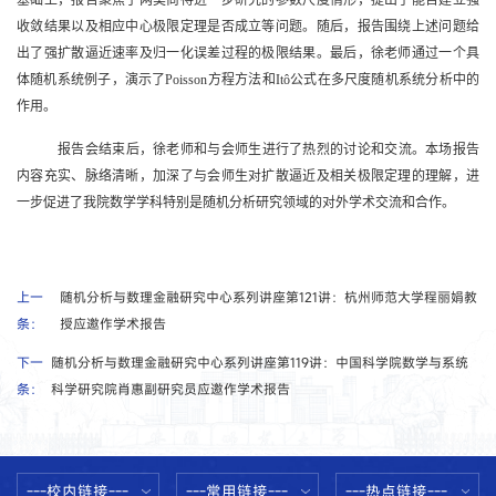
收敛结果以及相应中心极限定理是否成立等问题。随后，报告围绕上述问题给
出了强扩散逼近速率及归一化误差过程的极限结果。最后，徐老师通过一个具
体随机系统例子，演示了
Poisson
方程方法和
Itô
公式在多尺度随机系统分析中的
作用。
报告会结束后，徐
老师
和与会师生进行了热烈的讨论和交流。本场报告
内容充实、脉络清晰，加深了与会师生对扩散逼近及相关极限定理的理解，进
一步促进了我院数学学科特别是随机分析研究领域的对外学术交流和合作。
上一
随机分析与数理金融研究中心系列讲座第121讲：杭州师范大学程丽娟教
条：
授应邀作学术报告
下一
随机分析与数理金融研究中心系列讲座第119讲：中国科学院数学与系统
条：
科学研究院肖惠副研究员应邀作学术报告
---校内链接---
---常用链接---
---热点链接---