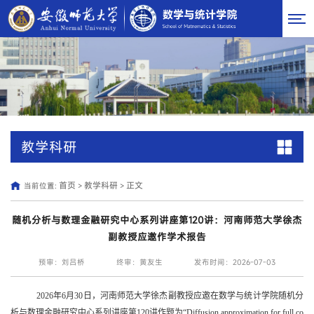
教学科研
首页
教学科研
正文
当前位置:
>
>
随机分析与数理金融研究中心系列讲座第120讲：河南师范大学徐杰
副教授应邀作学术报告
预审：刘吕桥
终审：黄友生
发布时间：2026-07-03
2026
年
6
月
30
日，河南师范大学徐杰副教授
应邀在数学与统计学院随机分
析与数理金融研究中心系列讲座第
120
讲作题为
“Diffusion approximation for full co