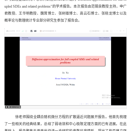
upled SDEs and related problems”
的学术报告。本次报告
由范锡良教授主持
，申广
君教授、王华明教授、
魏茸博士、张树雄博士、高云石博士、张晓龙博士以及
概率论与数理统计专业部分研究生参加了报告会
。
徐
老师
围绕全耦合随机微分方程的扩散逼近问题展开报告。他首先梳理
了一些相关的经典结果，总结了弱收敛和中心极限定理方面的已有进展。在此
基础上，报告聚焦于两类尚待进一步研究的参数尺度情形，提出了能否建立强