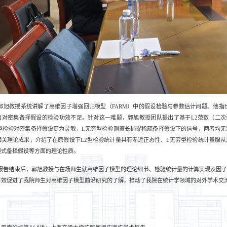
郭旭教授系统讲解了高维因子增强回归模型（
FARM
）中的假设检验与参数估计问题。他指
且对密集备择假设的检验功效不足。针对这一难题，郭旭教授团队提出了基于
L2
范数（二次
型检验对密集备择假设更为灵敏，
L
无穷型检验则擅长捕捉稀疏备择假设下的信号，两者均无
相关理论成果，介绍了在原假设下
L2
型检验统计量具有渐近正态性、
L
无穷型检验统计量服从
模式备择假设等方面的理论性质。
报告结束后，郭旭教授与在场师生就高维因子模型的理论细节、检验统计量的计算实现及因
有效促进了我院师生对高维因子模型前沿研究的了解，推动了我院在统计学领域的对外学术交