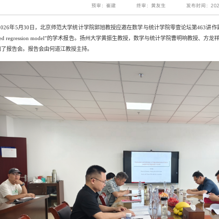
预审：崔建
终审：黄友生
发布时间：2026
2026
年
5
月
30
日，北京师范大学统计学院郭旭教授应邀在数学与统计学院零壹论坛第
463
讲作
d regression model”
的学术报告。扬州大学黄振生教授，数学与统计学院曹明响教授、方龙
加了报告会。报告会由何道江教授主持。