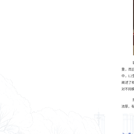
重，而
中，
L2
阐述了
对不同
浓厚，