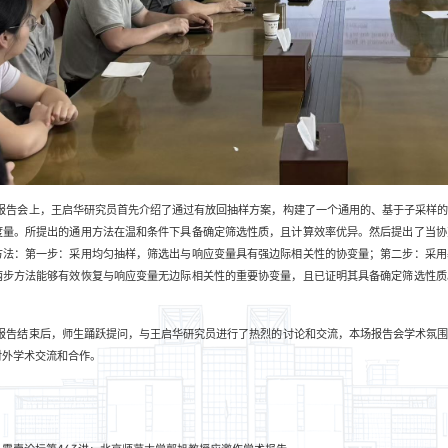
报告会上，王启华研究员首先介绍了通过有放回抽样方案，构建了一个通用的、基于子采样
度量。所提出的通用方法在温和条件下具备确定筛选性质，且计算效率优异。然后提出了当协
方法：第一步：采用均匀抽样，筛选出与响应变量具有强边际相关性的协变量；第二步：采用
两步方法能够有效恢复与响应变量无边际相关性的重要协变量，且已证明其具备确定筛选性质
报告结束后，师生踊跃提问，与王启华研究员进行了热烈的讨论和交流，本场报告会学术氛
对外学术交流和合作。