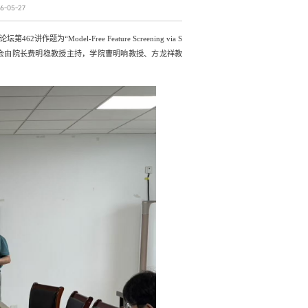
-05-27
论坛第
462
讲作题为
“Model-Free Feature Screening via S
会由院长费明稳教授主持，学院曹明响教授、方龙祥教