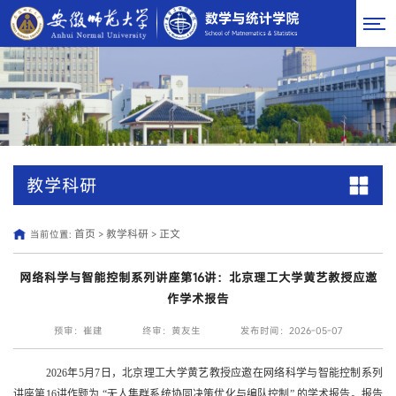
教学科研
首页
教学科研
正文
当前位置:
>
>
网络科学与智能控制系列讲座第16讲：北京理工大学黄艺教授应邀
作学术报告
预审：崔建
终审：黄友生
发布时间：2026-05-07
2026
年
5
月
7
日，北京
理工大学黄艺
教授应邀在网络科学与智能控制系列
讲座第
16
讲作题为
“
无人集群系统协同决策优化与编队控制
”
的学术报告。报告