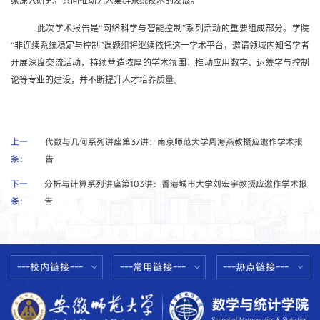
家深入研究，共同推动无人集群系统技术的发展。
此次学术报告是
“
网络科学与智能控制
”
系列活动的重要组成部分。学院
“
非连续系统稳定与控制
”
课题组将继续依托这一学术平台，邀请领域内知名学者
开展深度交流活动，持续营造浓厚的学术氛围，推动应用数学、运筹学与控制
论等专业的建设，并不断提升人才培养质量。
上一
代数与几何系列讲座第37讲：南京师范大学周海燕教授应邀作学术报
条：
告
下一
分析与计算系列讲座第103讲：香港城市大学刘宏宇教授应邀作学术报
条：
告
---校内链接---
---常用链接---
---热点链接---