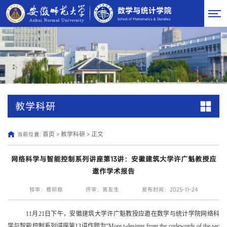
教学科研
首页
教学科研
正文
当前位置:
>
>
网络科学与智能控制系列讲座第13讲：安徽建筑大学许广魁教授应
邀作学术报告
预审：费明稳
终审：黄友生
发布时间：2025-11-24
11
月
21
日下午，
安徽建筑
大学
许广魁
教授
应邀在数学与统计学院网络科
学与智能控制系列讲座第
1
3
讲作题为
“
More t-designs from the codewords of the sec