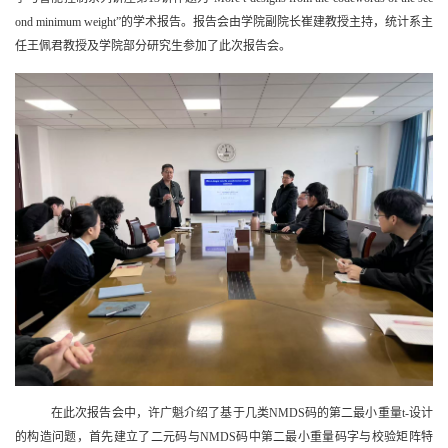
ond minimum weight
”
的学术报告。报告会
由学院副院长崔建
教授主持，
统计系主
任王佩君教授及学院
部分研究生
参加了此次报告会。
在此次报告会中，
许广魁
介绍了
基于几类
NMDS
码的第二最小重量
t-
设计
的构造问题
，
首先建立了二元码与
NMDS
码中第二最小重量码字与校验矩阵特