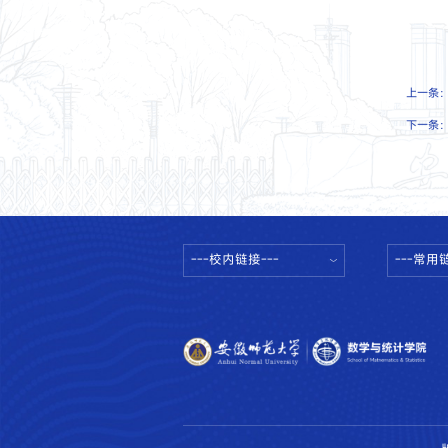
上一条
下一条
---校内链接---
---常用链