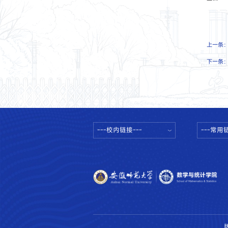
上一条
下一条
---校内链接---
---常用链