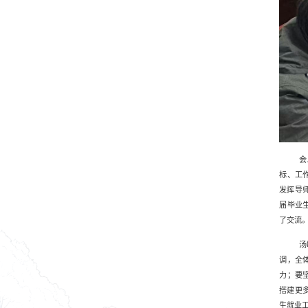
会
标、工
发挥导
届毕业
了交流
汤
调，全
力；要
搭建更
生就业