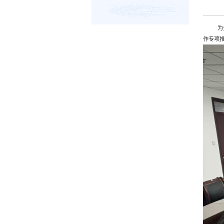
为
作专项