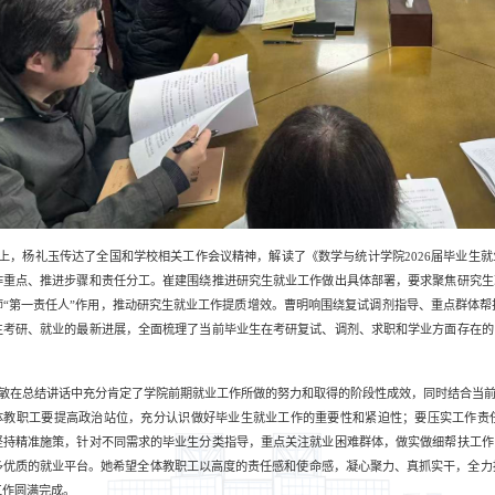
上，杨礼玉传达了全国和学校相关工作会议精神，解读了《数学与统计学院2026届毕业生
作重点、推进步骤和责任分工。崔建围绕推进研究生就业工作做出具体部署，要求聚焦研究生
师“第一责任人”作用，推动研究生就业工作提质增效。曹明响围绕复试调剂指导、重点群体帮扶
生考研、就业的最新进展，全面梳理了当前毕业生在考研复试、调剂、求职和学业方面存在的
。
敏在总结讲话中充分肯定了学院前期就业工作所做的努力和取得的阶段性成效，同时结合当前
体教职工要提高政治站位，充分认识做好毕业生就业工作的重要性和紧迫性；要压实工作责
坚持精准施策，针对不同需求的毕业生分类指导，重点关注就业困难群体，做实做细帮扶工作
多优质的就业平台。她希望全体教职工以高度的责任感和使命感，凝心聚力、真抓实干，全力推
工作圆满完成。