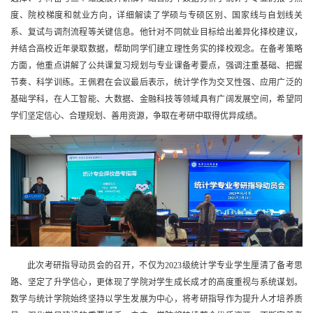
度、院校梯度和就业方向，详细解读了学硕与专硕区别、国家线与自划线关
系、复试与调剂流程等关键信息。他针对不同就业目标给出差异化择校建议，
并结合
高校近年录取数据，帮助同学们建立理性务实的择校观念。在备考策略
方面，他重点讲解了公共课复习规划与专业课备考要点，强调注重基础、把握
节奏、科学训练。
王佩君
在会议最后表示，
统计学作为交叉性强、应用广泛的
基础学科，在人工智能、大数据、金融科技等领域具有广阔发展空间，希望同
学们坚定信心、合理规划、善用资源，争取在考研中取得优异成绩
。
此次考研指导动员会的召开，不仅为2023级统计学专业学生厘清了备考思
路、坚定了升学信心，更体现了学院对学生成长成才的高度重视与系统谋划。
数学与统计学院始终坚持以学生发展为中心，将考研指导作为提升人才培养质