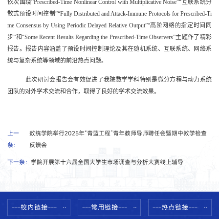
依次围绕
“Prescribed-Time Nonlinear Control with Multiplicative Noise”“
互联系统分
散式预设时间控制
”“Fully Distributed and Attack-Immune Protocols for Prescribed-Ti
me Consensus by Using Periodic Delayed Relative Output”“
高阶网络的指定时间同
步
”
和
“Some Recent Results Regarding the Prescribed-Time Observers”
主题作了精彩
报告。报告内容涵盖了预设时间控制理论及其在随机系统、互联系统、网络系
统与复杂系统等领域的前沿热点问题。
此次研讨会报告会有效促进了我院数学学科特别是微分方程与动力系统
团队的对外学术交流和合作，取得了良好的学术交流效果。
上一
数统学院举行2025年“青蓝工程”青年教师导师聘任会暨期中教学检查
条：
反馈会
下一条：
学院开展第十六届全国大学生市场调查与分析大赛线上辅导
---校内链接---
---常用链接---
---热点链接---