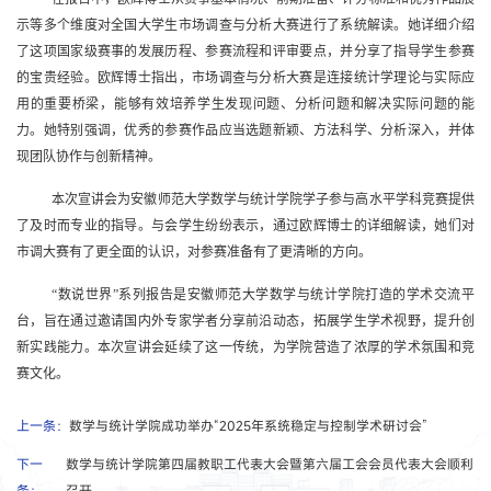
示等多个维度对全国大学生市场调查与分析大赛进行了系统解读。她详细介绍
了这项国家级赛事的发展历程、参赛流程和评审要点，并分享了指导学生参赛
的宝贵经验。欧辉博士指出，市场调查与分析大赛是连接统计学理论与实际应
用的重要桥梁，能够有效培养学生发现问题、分析问题和解决实际问题的能
力。她特别强调，优秀的参赛作品应当选题新颖、方法科学、分析深入，并体
现团队协作与创新精神。
本次宣讲会为安徽师范大学数学与统计学院学子参与高水平学科竞赛提供
了及时而专业的指导。与会学生纷纷表示，通过欧辉博士的详细解读，她们对
市调大赛有了更全面的认识，对参赛准备有了更清晰的方向。
“数说世界”系列报告是安徽师范大学数学与统计学院打造的学术交流平
台，旨在通过邀请国内外专家学者分享前沿动态，拓展学生学术视野，提升创
新实践能力。本次宣讲会延续了这一传统，为学院营造了浓厚的学术氛围和竞
赛文化。
上一条：
数学与统计学院成功举办“2025年系统稳定与控制学术研讨会”
下一
数学与统计学院第四届教职工代表大会暨第六届工会会员代表大会顺利
条：
召开