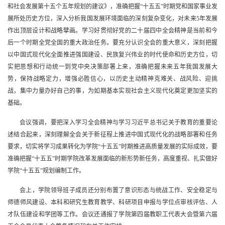
和社会发展第十五个五年规划的建议》
，准确把握“十五五”时期党和国家事业发
展所处历史方位，深入分析我国发展环境面临的深刻复杂变化，对未来5年发展
作出顶层设计和战略擘画。
学习好贯彻好党的二十届四中全会精神是当前和今
后一个时期全党全国的重大政治任务。要充分认识全会的重大意义，深刻把握
以中国式现代化全面推进强国建设、民族复兴伟业的时代使命和历史方位，切
实把思想和行动统一到党中央决策部署上来，准确把握未来五年我国发展大
势，保持战略定力，增强必胜信心，以历史主动精神克难关、战风险、迎挑
战，集中力量办好自己的事，为如期基本实现社会主义现代化奠定更加坚实的
基础。
会议强调，要把深入学习全会精神与学习习近平总书记关于教育的重要论
述结合起来，深刻理解全会关于新征程上推进中国式现代化的战略部署和任务
要求，切实将学习成果转化为学院“十五五”时期推进高质量发展的实际成效，要
准确把握“十五五”时期学院改革发展面临的新形势新任务，高度重视、扎实做好
学院“十五五”规划编制工作。
会上，学院领导班子成员还分别布置了意识形态与统战工作、安全稳定与
师德师风建设、本科和研究生教育教学、科研项目申报与学位点审核评估、人
才队伍建设和学团等工作。会议还通报了
学院第四届教职工代表大会暨第六届