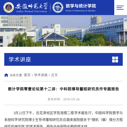
学术讲座
首页
学术讲座
正文
当前位置:
>
>
数计学院零壹论坛第十二讲：中科院博导董昭研究员作专题报告
发布时间：2014-03-26
3
月
22
日
下午，在花津校区学苑南楼二楼学术报告厅，中国科学院数学与
系统科学研究院博士生导师董昭研究员应邀来我院做关于“随机（偏）微分方程
研究的遍历性”的学术报告。报告会由副院长殷晓斌主持。