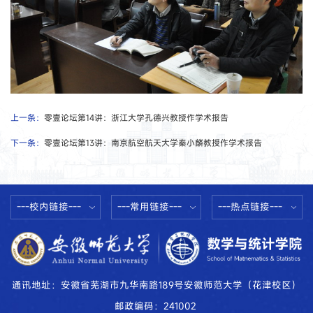
上一条：
零壹论坛第14讲：浙江大学孔德兴教授作学术报告
下一条：
零壹论坛第13讲：南京航空航天大学秦小麟教授作学术报告
---校内链接---
---常用链接---
---热点链接---
通讯地址：安徽省芜湖市九华南路189号安徽师范大学（花津校区）
邮政编码：241002