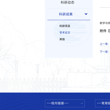
科研动态
科研成果
数学与统
科研项目
附件
学术论文
其他
上一条
下一条
---校内链接---
---常用链