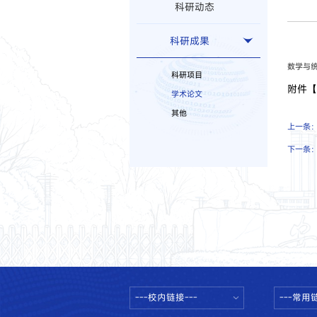
科研动态
科研成果
数学与统
科研项目
附件
学术论文
其他
上一条
下一条
---校内链接---
---常用链