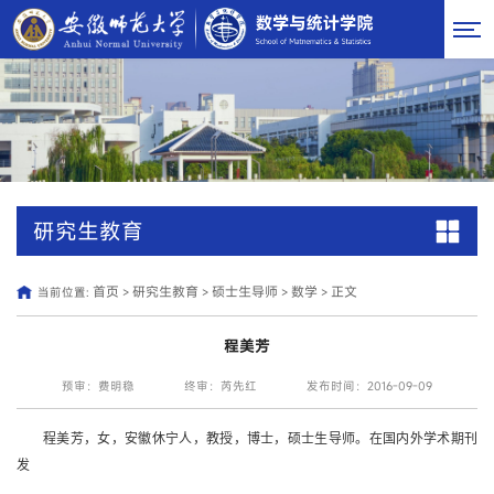
研究生教育
首页
研究生教育
硕士生导师
数学
正文
当前位置:
>
>
>
>
程美芳
预审：费明稳
终审：芮先红
发布时间：2016-09-09
程美芳，女，安徽休宁人，教授，博士，硕士生导师。在国内外学术期刊
发