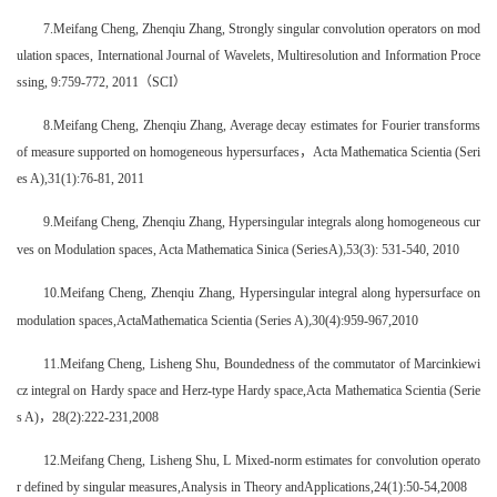
7.Meifang Cheng, Zhenqiu Zhang, Strongly singular convolution operators on mod
ulation spaces, International Journal of Wavelets, Multiresolution and Information Proce
ssing, 9:759-772, 2011（SCI）
8.Meifang Cheng, Zhenqiu Zhang, Average decay estimates for Fourier transforms
of measure supported on homogeneous hypersurfaces，Acta Mathematica Scientia (Seri
es A),31(1):76-81, 2011
9.Meifang Cheng, Zhenqiu Zhang, Hypersingular integrals along homogeneous cur
,
ves on Modulation spaces, Acta Mathematica Sinica (SeriesA)
53(3): 531-540, 2010
10.Meifang Cheng, Zhenqiu Zhang, Hypersingular integral along hypersurface on
,
modulation spaces,ActaMathematica Scientia (Series A)
30(4):959-967,2010
11.Meifang Cheng, Lisheng Shu, Boundedness of the commutator of Marcinkiewi
cz integral on Hardy space and Herz-type Hardy space,Acta Mathematica Scientia (Serie
s A)，28(2):222-231,2008
12.Meifang Cheng, Lisheng Shu, L Mixed-norm estimates for convolution operato
r defined by singular measures,Analysis in Theory andApplications,24(1):50-54,2008