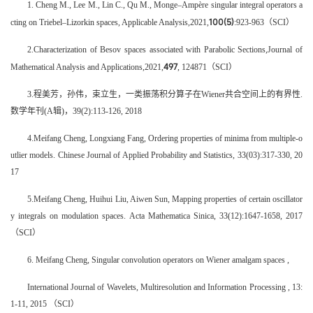
1. Cheng M., Lee M., Lin C., Qu M., Monge–Ampère singular integral operators a
100(5)
cting on Triebel–Lizorkin spaces, Applicable Analysis,2021,
:923-963（SCI）
2.Characterization of Besov spaces associated with Parabolic Sections,Journal of
497
Mathematical Analysis and Applications,2021,
, 124871（SCI）
3.程美芳，孙伟，束立生，一类振荡积分算子在Wiener共合空间上的有界性.
数学年刊(A辑)，39(2):113-126, 2018
4.Meifang Cheng, Longxiang Fang, Ordering properties of minima from multiple-o
utlier models. Chinese Journal of Applied Probability and Statistics, 33(03):317-330, 20
17
5.Meifang Cheng, Huihui Liu, Aiwen Sun, Mapping properties of certain oscillator
y integrals on modulation spaces. Acta Mathematica Sinica, 33(12):1647-1658, 2017
（SCI）
6. Meifang Cheng, Singular convolution operators on Wiener amalgam spaces ,
International Journal of Wavelets, Multiresolution and Information Processing , 13:
1-11, 2015 （SCI）