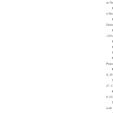
an N
d We
Zhife
-229.
Pingw
A
, 20
27: 1
9–233
(
with