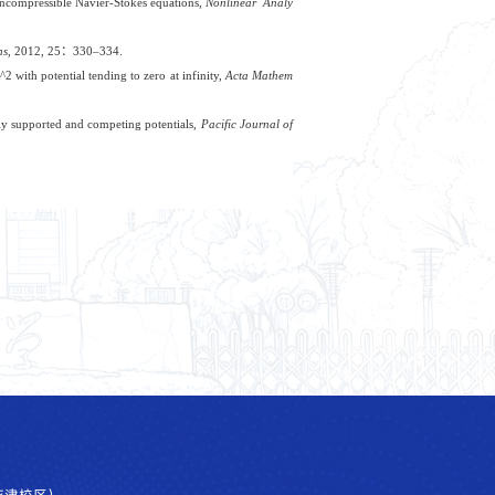
incompressible Navier-Stokes equations,
Nonlinear Analy
ns
, 2012, 25
：
330–334.
 with potential tending to zero at infinity,
Acta Mathem
ly supported and competing potentials,
Pacific Journal of