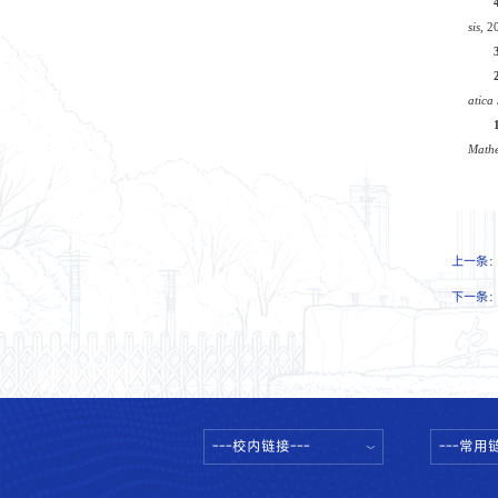
sis
,
2
atica
Mathe
上一条
下一条
---校内链接---
---常用链