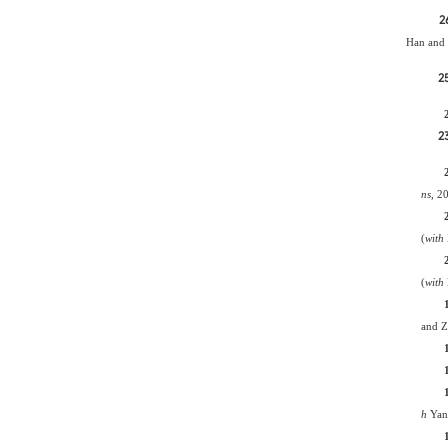
2
Han and
25
23
ns
, 2
(
with
(
with
and
Z
h
Yan