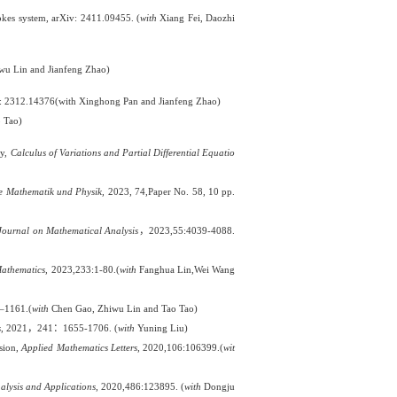
tokes system, arXiv: 2411.09455. (
with
Xiang Fei, Daozhi
wu Lin and Jianfeng Zhao)
rXiv: 2312.14376(with Xinghong Pan and Jianfeng Zhao)
 Tao)
y,
Calculus of Variations and Partial Differential Equatio
te
M
athematik und
P
hysik
,
2023, 74
,
Paper No. 58, 10 pp.
ournal on Mathematical Analysis
，
2023
,
55:4039-4088.
athematics,
2023
,
233:1-80
.(
with
Fanghua
Lin,
Wei
Wang
–1161.(
with
Chen Gao
,
Zhiwu Lin
and
Tao Tao)
s
, 2021
，
241
：
1655-1706. (
with
Yuning
Liu)
sion,
Applied Mathematics Letters,
2020,106:106399
.(
wit
alysis and Applications
,
2020,486:123895. (
with
Dongju