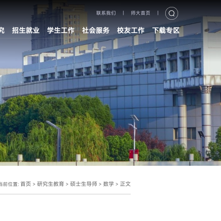
联系我们
|
师大首页
|
究
招生就业
学生工作
社会服务
校友工作
下载专区
首页
研究生教育
硕士生导师
数学
正文
当前位置:
>
>
>
>