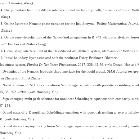
iu and Xiaoming Wang)
14
.
Sharp interface limit of a diffuse interface model for tumor growth,
Communications in Math
i Wang)
13
.
On the Isotropic-Nematic phase transition for the liquid crystal,
Peking Mathematical Journa
i Zhang)
1
2
.
On the zero-viscosity limit of the Navier-Stokes equations in R_+^3 without analyticity,
Journ
(
with
Tao Tao and Zhifei Zhang)
11.
Global sharp interface limit of the Hele-Shaw-Cahn-Hilliard system,
Mathematical Methods in 
1
0
.
Initial-boundary
layer associated with the nonlinear Darcy-Brinkman-Oberbeck-
Boussinesq system,
Physica D: Nonlinear Phenomena
, 2017, 338: 42-56. (
with
Daozhi Han and 
9
.
Dynamics of the Nematic-Isotropic sharp interface for the liquid crystal,
SIAM Journal on App
en Zhang and Zhifei Zhang)
8
.
Nodal solution of 2-D critical
nonlinear Schrödinger
equations with potentials vanishing at in
15, 35: 2921-2948. (
with
Huicheng
Yin)
7
.
Sign-changing multi-peak solutions
for nonlinear
Schrödinger
equations with compactly suppo
37–154.
6.
Bound states of 2-D nonlinear Schrödinger equations with potentials tending to zero at infinit
1. (
with
Huicheng
Yin)
5
.
Bound states of asymptotically linear Schrödinger equations with compactly supported potentia
Huicheng
Yin)