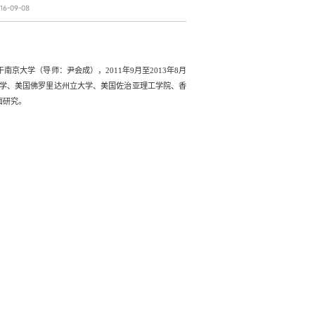
6-09-08
于南京大学（导师：尹会成），
2011
年
9
月至
2013
年
8
月
学、美国佛罗里达州立大学、美国佐治亚理工学院、香
面研究。