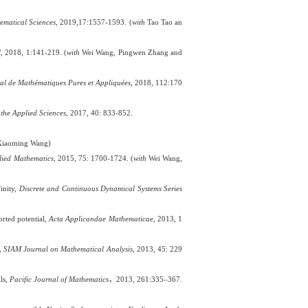
ematical Sciences
, 2019,17:1557-1593. (
with
Tao Tao an
l
, 2018, 1:141-219. (
with
Wei Wang, Pingwen Zhang and
al de Mathématiques Pures et Appliquées
, 2018, 112:170
the Applied Sciences
, 2017, 40: 833-852.
Xiaoming
Wang)
lied Mathematics
, 2015, 75: 1700-1724. (
with
Wei Wang,
finity,
Discrete and Continuous Dynamical Systems Series
rted potential,
Acta Applicandae Mathematicae
, 2013, 1
y,
SIAM Journal on Mathematical Analysis
,
2013, 45: 229
ls,
Pacific Journal of Mathematics
，
2013, 261:335–367.