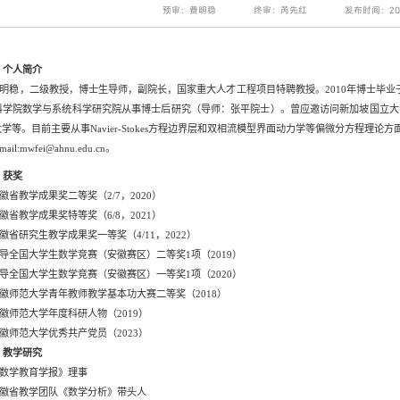
预审：费明稳
终审：芮先红
发布时间：201
、个人简介
明稳，二级教授，博士生导师，副院长，国家重大人才工程项目特聘教授。
2010
年博士毕业
科学院数学与系统科学研究院从事博士后研究（导师：张平院士）。曾应邀访问新加坡国立大
大学等。目前主要从事
Navier-Stokes
方程边界层和双相流模型界面动力学等偏微分方程理论方
mail:mwfei@ahnu.edu.cn
。
、获奖
徽省教学成果奖二等奖
（
2/7
，
2020
）
徽省教学成果奖特等奖
（
6/8
，
2021
）
徽省研究生教学成果奖一等奖
（
4/11
，
2022
）
导全国大学生数学竞赛（安徽赛区）二等奖
1
项
（
2019
）
导全国大学生数学竞赛（安徽赛区）一等奖
1
项
（
2020
）
徽师范大学青年教师教学基本功大赛二等奖
（
2018
）
徽师范大学年度科研人物
（
2019
）
徽师范大学优秀共产党员（2023）
、教学研究
数学教育学报》理事
徽省教学团队《数学分析》带头人