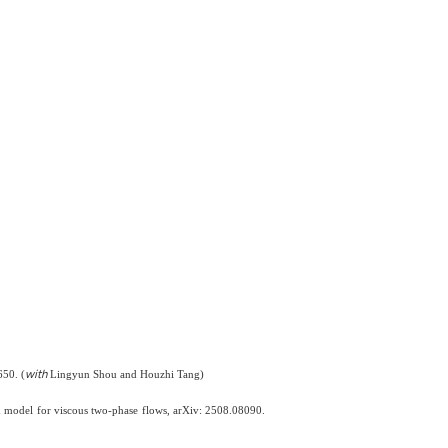
with
650. (
Lingyun Shou and Houzhi Tang)
rd model for viscous two-phase flows, arXiv: 2508.08090.