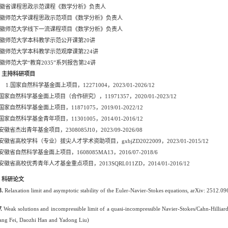
徽省课程思政示范课程《数学分析》负责人
徽师范大学课程思政示范项目《数学分析》负责人
徽师范大学线下一流课程项目《数学分析》负责人
徽师范大学本科教学示范公开课第
20
讲
徽师范大学本科教学示范观摩课第
224
讲
徽师范大学
“
教育
2035”
系列报告第
24
讲
、主持科研项目
1
.
国家自然科学基金面上项目
，
12271004
，
2023/01-2026/12
国家自然科学基金面上项目（合作研究）
，
11
971357
，
2020/01-2023/12
国家自然科学基金面上项目
，
11871075
，
2019/01-2022/12
国家自然科学基金青年项目
，
11301005
，
2014/01-2016/12
.安徽省杰出青年基金项
目，
2308085J10
，
2023/09-2026/08
.安徽省高校学科（专业）拔尖人才学术资助项目
，
gxbjZD2022009
，
2023/01-2015/12
安徽省自然科学基金面上项目
，
1608085MA13
，
2016/07-2018/6
安徽省高校优秀青年人才基金重点项目
，
2013SQRL011ZD
，
2014/01-2016/12
、科研论文
8.
Relaxation limit and asymptotic stability of the Euler-Navier-Stokes equations, arXiv: 2512.09
.
Weak solutions and incompressible limit of a quasi-incompressible Navier-Stokes/Cahn-Hillia
ng Fei, Daozhi Han and Yadong Liu)