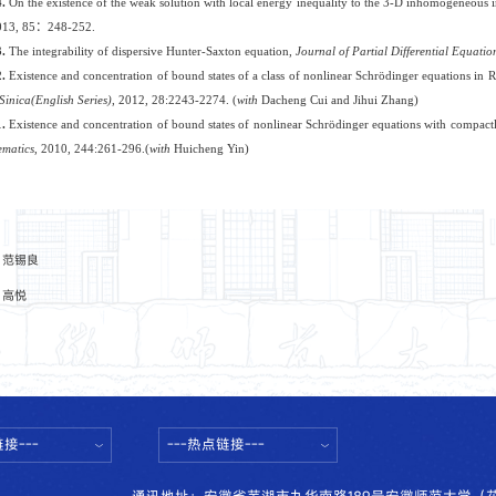
4
.
On the existence of the weak solution with local energy inequality to the 3-D inhomogeneous 
013, 85
：
248-252.
3
.
The integrability of dispersive Hunter-Saxton equation,
Journal of Partial Differential Equatio
2.
Existence and concentration of bound states of a class of nonlinear Schrödinger equations in R^2
 Sinica(English Series)
, 2012, 28:2243-2274. (
with
Dacheng
Cui and Jihui
Zhang)
1.
Existence and concentration of bound states of nonlinear Schrödinger equations with compact
matics
, 2010, 244:261-296.(
with
Huicheng
Yin)
：
范锡良
：
高悦
接---
---热点链接---