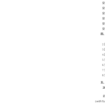
安
安
安
安
安
安
四
2
.
3
.
4
.
5
6
7.
8
.
五
2
27
with
(
Xia