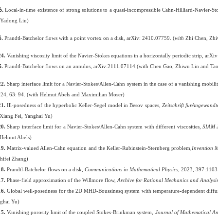
6.
Local-in-time existence of strong solutions to a quasi-incompressible Cahn-Hilliard-Navier-S
 Yadong Liu)
.
Prandtl-Batchelor flows with a point vortex on a disk, arXiv: 2410.07759. (
with
Zhi Chen, Zhi
24.
Vanishing viscosity limit of the Navier-Stokes equations in a horizontally periodic strip, a
.
Prandtl-Batchelor flows on an annulus, arXiv:2111.07114.(with Chen Gao, Zhiwu Lin and Tao
22
.
Sharp interface limit for a Navier-Stokes/Allen-Cahn system in the case of a vanishing mobilit
024, 63: 94. (with Helmut Abels and Maximilian Moser)
21.
Ill-posedness of the hyperbolic Keller-Segel model in Besov
spaces,
Zeitschrift fur
A
ngewand
Xiang Fei, Yanghai Yu
)
2
0
.
Sharp interface limit for a Navier-Stokes/Allen-Cahn system with different viscosities,
SIAM J
Helmut Abels)
19
.
Matrix-valued
Allen-Cahn equation and the Keller-Rubinstein-Sternberg
problem,
Invention
M
hifei
Zhang)
18
.
Prandtl-Batchelor flows on a disk,
Communications in Mathematical Physics
,
2023, 397
:
1103
17
.
Phase-field approximation of the Willmore
flow,
Archive for Rational Mechanics and Analysi
1
6.
Global well-posedness for the 2D MHD-Boussinesq system with temperature-dependent diffu
ghai Yu)
15
.
Vanishing porosity limit of the coupled Stokes-Brinkman
system,
Journal of Mathematical An