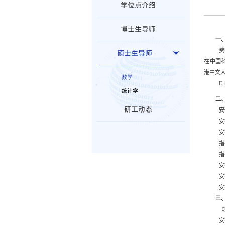
学位点介绍
博士生导师
一
费
硕士生导师
在中国
港中文
数学
E-
统计学
二
研工动态
安
安
安
指
指
安
安
安
三
《
安