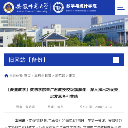
旧网站【备份】
首页
本科生教育
示范课
正文
当前位置:
>
>
>
【聚焦教学】数统学院申广君教授校级观摩课：深入浅出巧设疑，
启发思考引共鸣
预审：曹明响
终审：黄友生
发布时间：2018-04-26
本网讯
（文
/
范锡良 图
/
韦永芬）
2018
年
4
月
25
日
上午第一节课，安徽师范
大学
2018
年本科教学示范观摩课第六讲由数学与统计学院申广君教授在花津校