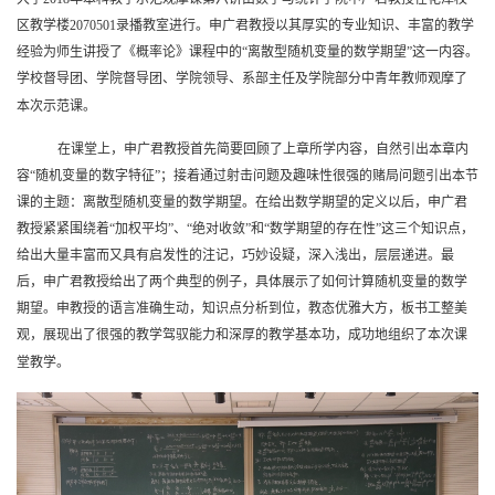
区教学楼
2070501
录播教室进行。申广君教授以其厚实的专业知识、丰富的教学
经验为师生讲授了《概率论》课程中的“离散型随机变量的数学期望”这一内容。
学校督导团、学院督导团、学院领导、系部主任及学院部分中青年教师观摩了
本次示范课。
在课堂上，申广君教授首先简要回顾了上章所学内容，自然引出本章内
容“随机变量的数字特征”；接着通过射击问题及趣味性很强的赌局问题引出本节
课的主题：离散型随机变量的数学期望。在给出数学期望的定义以后，申广君
教授紧紧围绕着“加权平均”、“绝对收敛”和“数学期望的存在性”这三个知识点，
给出大量丰富而又具有启发性的注记，巧妙设疑，深入浅出，层层递进。最
后，申广君教授给出了两个典型的例子，具体展示了如何计算随机变量的数学
期望。申教授的语言准确生动，知识点分析到位，教态优雅大方，板书工整美
观，展现出了很强的教学驾驭能力和深厚的教学基本功，成功地组织了本次课
堂教学。