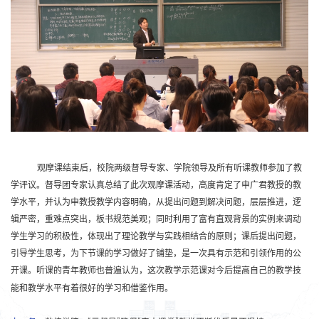
观摩课结束后，
校院两级督导专家、学院领导及所有听课教师参加了
教
学
评议。
督导团专家认真总结了此次观摩课活动，高度肯定了申广君教授的教
学水平，并认为申教授教学内容明确，从提出问题到解决问题，层层推进，逻
辑严密，重难点突出，板书规范美观；同时利用了富有直观背景的实例来调动
学生学习的积极性，体现出了理论教学与实践相结合的原则；课后提出问题，
引导学生思考，为下节课的学习做好了铺垫，是一次具有示范和引领作用的公
开课。听课的
青年教师
也
普遍认为，这次
教学示范课
对今后提高自己的教学技
能和教学水平有着很好的学习和借鉴作用。