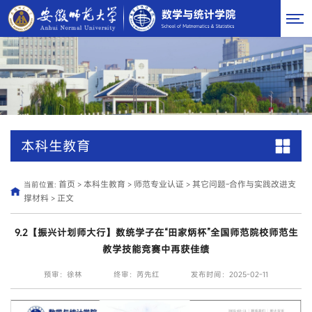
本科生教育
首页
本科生教育
师范专业认证
其它问题-合作与实践改进支
当前位置:
>
>
>
撑材料
正文
>
9.2【振兴计划师大行】数统学子在“田家炳杯”全国师范院校师范生
教学技能竞赛中再获佳绩
预审：徐林
终审：芮先红
发布时间：2025-02-11