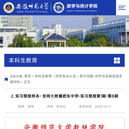
本科生教育
首页
本科生教育
师范专业认证
其它问题-合作与实践改进支
当前位置:
>
>
>
撑材料
正文
>
2. 实习简报样本- 安师大附属肥东中学-实习简报第1期-第8期
预审：徐林
终审：芮先红
发布时间：2025-02-11