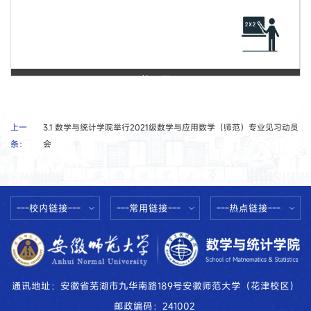
第 1 页
上一
3.1 数学与统计学院举行2021级数学与应用数学（师范）专业见习动员
条：
会
---校内链接---
---常用链接---
---热点链接---
通讯地址：安徽省芜湖市九华南路189号安徽师范大学（花津校区）
邮政编码：241002