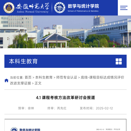
本科生教育
首页
本科生教育
师范专业认证
底线-课程目标达成情况评价
当前位置:
>
>
>
改进支撑证据
正文
>
4.1 课程考核方法改革研讨会报道
预审：徐林
终审：芮先红
发布时间：2025-02-12