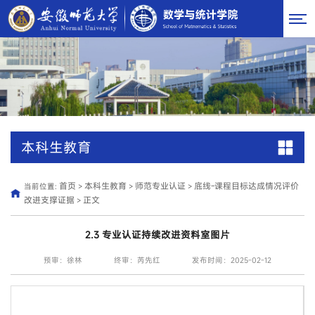
本科生教育
首页
本科生教育
师范专业认证
底线-课程目标达成情况评价
当前位置:
>
>
>
改进支撑证据
正文
>
2.3 专业认证持续改进资料室图片
预审：徐林
终审：芮先红
发布时间：2025-02-12