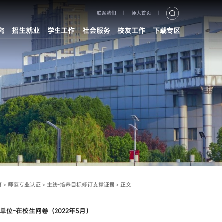
联系我们
|
师大首页
|
究
招生就业
学生工作
社会服务
校友工作
下载专区
育
师范专业认证
主线-培养目标修订支撑证据
正文
>
>
>
人单位-在校生问卷（2022年5月）