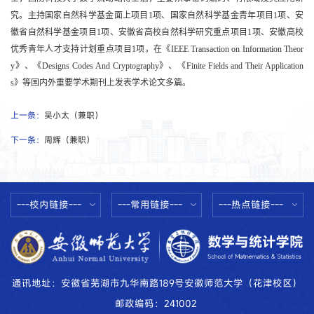
究。主持国家自然科学基金面上项目
1
项、国家自然科学基金青年项目
1
项、安
徽省自然科学基金项目
1
项、安徽省高校自然科学研究重点项目
1
项、安徽高校
优秀青年人才支持计划重点项目
1
项，在《
IEEE Transaction on Information Theor
y
》、《
Designs Codes And Cryptography
》、《
Finite Fields and Their Application
s
》等国内外重要学术期刊上发表学术论文多篇。
上一条：
吴小太（兼职）
下一条：
周辉（兼职）
---校内链接---
---常用链接---
---热点链接---
通讯地址：安徽省芜湖市九华南路189号安徽师范大学（花津校区）
邮政编码：241002