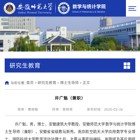
研究生教育
首页
研究生教育
博士生导师
正文
当前位置:
>
>
>
许广魁（兼职）
预审：费明稳
终审：陈树贤
发布时间：2025-02-26
许广魁，男，博士，安徽建筑大学教授，安徽师范大学数学与统计学院博
士生导师（兼职），安徽省省级教坛新秀。南京航空航天大学应用数学专业博
士，国防科技大学数学流动站博士后，主要从事密码编码、有限域及其应用研