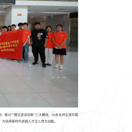
育
）
振兴
”“
理论宣讲创新
”
三大模块，
30
余名师生将开展
，为培养新时代卓越人才注入师大动能。