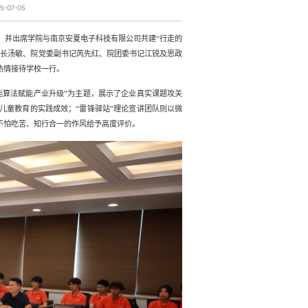
-07-05
，并出席
学院与
南京安夏电子科技有限公司
共建
“
行走的
院长汤敏、
院
党委副书记芮先红、
院
团委书记江锐及思政
热情接待
学校一行
。
能算法赋能产业升级
”
为主题，展示了企业真实课题攻关
儿童教育
的实践成效；
“
雷锋驿站
”
理论宣讲团队则以微
不怕吃苦、知行合一
的作风给予高度评价。