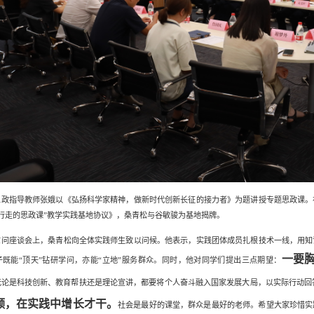
思政指导教师张娥以《弘扬科学家精神，做新时代创新长征的接力者》为题讲授专题思政课
。
“行走的思政课”教学实践基地协议》，桑青松与谷敏骏为基地揭牌。
慰问座谈会上，桑青松向全体实践师生
致以问候。他表示，实践团体成员扎根技术一线，用知
一要
子既能“顶天”钻研学问，亦能“立地”服务群众。同时，他对同学们提出三点期望：
无论是科技创新、教育帮扶还是理论宣讲，都要将个人奋斗融入国家发展大局，以实际行动回答
领，在实践中增长才干。
社会是最好的课堂，群众是最好的老师。希望大家珍惜实