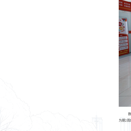
为期
2
周