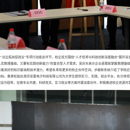
在
“
访企拓岗促就业
”
专项行动
座谈环节，校企双方围绕
“
人才培养与科技创新深度融合
”
展开深
扎实数理基础，又要有实践创新能力
”
的复合型人才需求。
吴庆东
表示
企业亟需既掌握数理基
有着良好的知识基础和
技术
潜力，希望未来有更多的校企合作空间
。
步献新系统介绍
了
学校
近
目标。
桑青松指出
南京安夏电子科技有限公司为大学生提供实习、实践、就业平台，充分体现
建设为纽带，在微专业共建、科研攻关、实习就业等方面开展深度合作，积极推进校企资源共