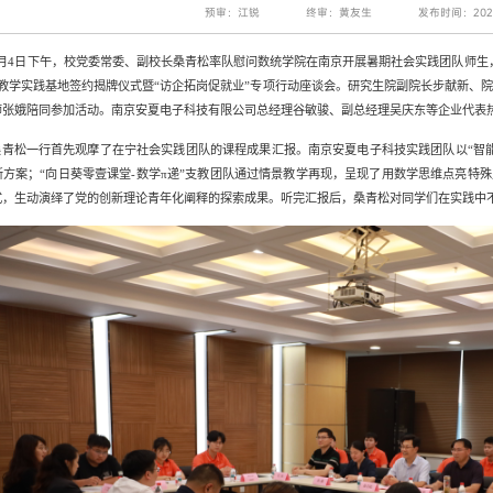
预审：江锐
终审：黄友生
发布时间：2025
7月4日下午，校党委常委、副校长桑青松率队慰问数统学院在
南京
开展暑期社会实践
团队
师生
教学实践
基地签约揭牌仪式暨
“
访企拓岗促就业
”
专项行动
座谈会
。研究生院副院长步献新、
师张娥陪同参加活动。南京安夏电子科技有限公司总经理谷敏骏、副总经理吴庆东等企业代表
桑青松一行首先观摩了在宁社会实践团队的课程成果汇报。南京安夏电子科技实践团队以
“
智
新方案；
“
向日葵零壹课堂
-数学π递
”
支教团队通过情景教学再现，呈现了用数学思维点亮
特殊
式，生动演绎了党的创新理论青年化阐释的探索成果。听完汇报后，桑青松对同学们
在实践中