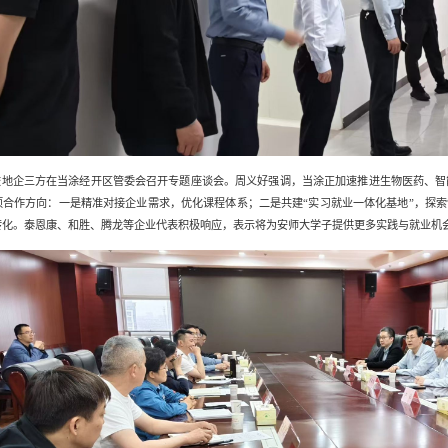
校地企三方在当涂经开区管委会召开专题座谈会。周义好强调，当涂正加速推进生物医药、智
项合作方向：一是精准对接企业需求，优化课程体系；二是共建“实习就业一体化基地”，探索
转化。泰恩康、和胜、腾龙等企业代表积极响应，表示将为安师大学子提供更多实践与就业机