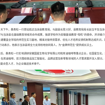
当天下午，桑青松一行首站抵达当涂县教育局，与副县长周义好、县教育局局长赵玉平及当涂
学与当涂县在基础教育领域的合作成果，强调学校作为安徽基础教育“母机”的使命，并详细介绍
共建覆盖全学段的师范生实习基地、精准对接师资需求、优化人才培养反馈机制等达成共识。
行动
表示，他表示当涂县将全力支持校地协同育人，为
“金牌师范生”
提供成长沃土。
随后，桑青松一行实地调研安徽国星生物化学有限公司和库迪咖啡等重点企业。在国星生化，
；在库迪咖啡，双方围绕食品加工智能化、品牌运营及新零售领域的人才需求展开深入探讨。
的复合型人才，为企业输送技术骨干。