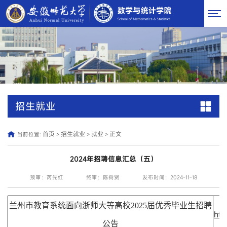
招生就业
首页
招生就业
就业
正文
当前位置:
>
>
>
2024年招聘信息汇总（五）
预审：芮先红
终审：陈树贤
发布时间：2024-11-18
兰州市教育系统面向浙师大等高校2025届优秀毕业生招聘
htt
公告