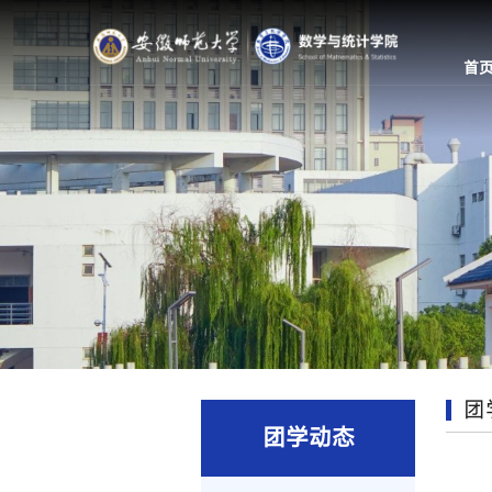
首
团
团学动态