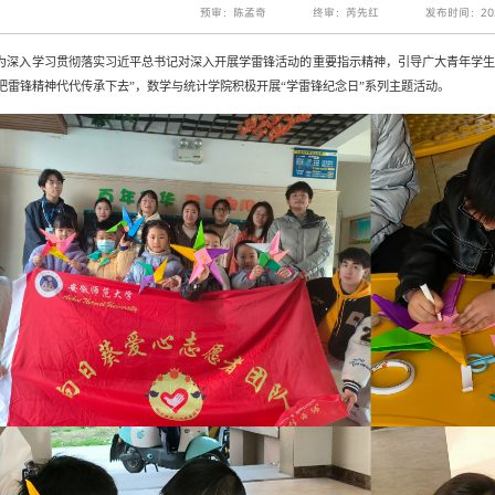
预审：陈孟奇
终审：芮先红
发布时间：202
为深入学习贯彻落实习近平总书记对深入开展学雷锋活动的重要指示精神，引导广大青年学
“把雷锋精神代代传承下去”，数学与统计学院积极开
展“学雷锋纪念日”系列主题
活动。