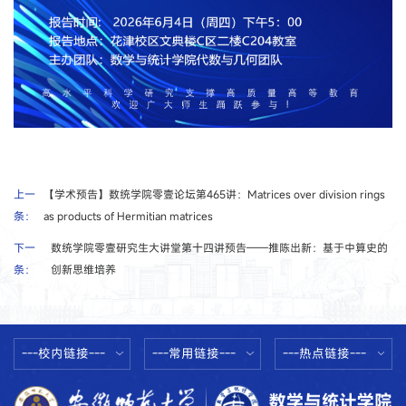
上一
【学术预告】数统学院零壹论坛第465讲：Matrices over division rings
条：
as products of Hermitian matrices
下一
数统学院零壹研究生大讲堂第十四讲预告——推陈出新：基于中算史的
条：
创新思维培养
---校内链接---
---常用链接---
---热点链接---