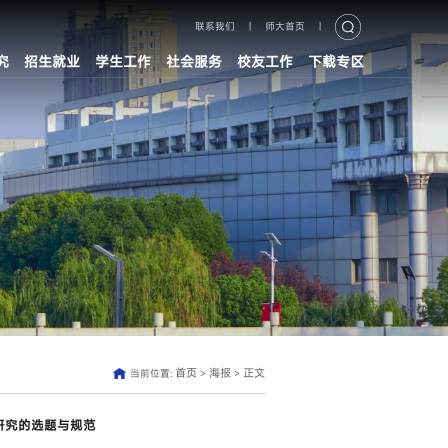
联系我们
|
师大首页
|
究
招生就业
学生工作
社会服务
校友工作
下载专区
首页
海报
正文
当前位置:
>
>
研究的选题与规范