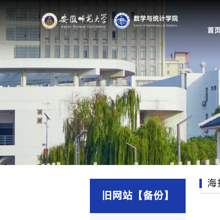
首
海
旧网站【备份】