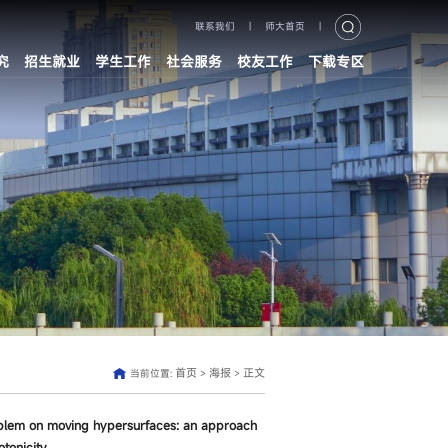
联系我们
|
师大首页
|
究
招生就业
学生工作
社会服务
校友工作
下载专区
首页
海报
正文
当前位置:
>
>
oving hypersurfaces: an approach
tonicity