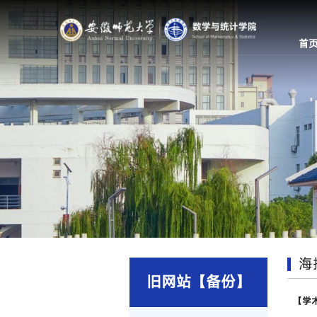
首
海
旧网站【备份】
【学术预